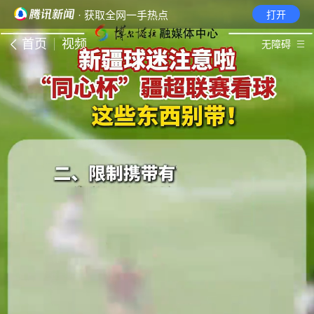
· 获取全网一手热点
打开
首页
视频
无障碍