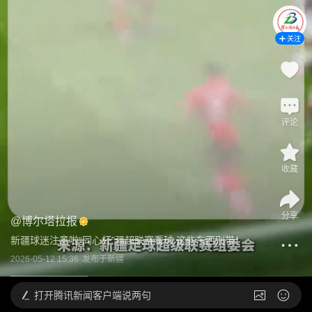
关注
评论
收藏
分享
@
博尔塔拉报
新疆球迷注意啦“同心杯”疆超联赛看球 这些东西别带！
2026-05-12 15:36
发布于
新疆
打开
腾讯新闻客户端说两句