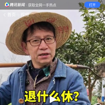
· 获取全网一手热点
打开
首页
视频
无障碍