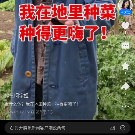
关注
1
评论
1
2
@
三问学姐
退什么休？我在地里种菜，种得更嗨了！
2026-05-12 15:33
发布于
广东
打开
腾讯新闻客户端说两句