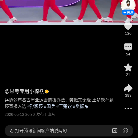
关注
130
54
21
@
思考专用小棉袄
399
乒协公布名古屋亚运会选拔办法：樊振东无缘 王楚钦孙颖
莎直接入选
 #
孙颖莎
 #
国乒
 #
王楚钦
 #
樊振东
2026-05-12 20:30
发布于
山东
打开
腾讯新闻客户端说两句