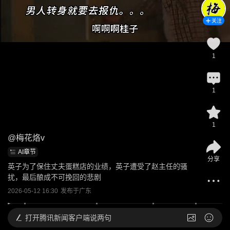
关注
1
1
1
@
梅花烙v
AI章节
分享
英子为了保住丈夫蛋糕店的业绩，英子遭受了赵主任的骚
扰，最后酿成不可挽回的悲剧
2026-05-12 16:30
发布于
广东
打开
腾讯新闻客户端说两句