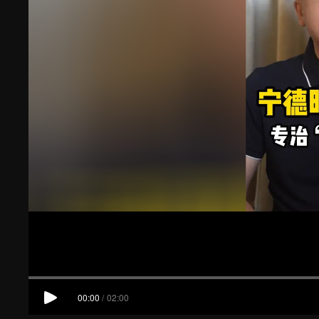
00:00
/
02:00