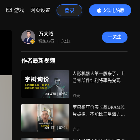
游戏
网页设置
登录
安装电脑版
内容更精彩
万大叔
关注
粉丝
3.9万
|
关注
1
作者最新视频
人形机器人第一股来了，上
游零部件红利将率先兑现
430
|
02:52
昨天
苹果想压价买长鑫DRAM芯
片被拒，不能比三星海力士
低
131
|
02:24
昨天