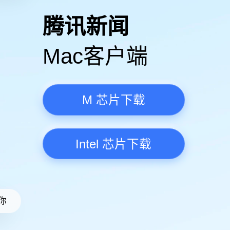
高清视频·更流畅
腾讯新
Mac客
M 芯
Intel