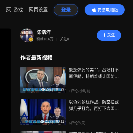
游戏
网页设置
登录
安装电脑版
内容更精彩
陈浩洋
关注
粉丝
16.6万
|
关注
0
作者最新视频
缺乏弹药的美军，战场打不
赢伊朗，特朗普或让国防部
部长当替罪羊
2921
|
04:29
1评论
2小时前
以色列多线作战，防空拦截
弹几乎打光，再打下去国土
或变成焦土
2.2万
|
05:12
6评论
昨天