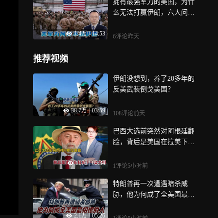
拥有最强军力的美国，为什
么无法打赢伊朗，六大问题
造成的结果
1.4万
|
14:53
6评论
昨天
推荐视频
伊朗没想到，养了20多年的
反美武装倒戈美国？
38.7万
|
03:59
108评论
前天
巴西大选前突然对阿根廷翻
脸，背后是美国在拉美下一
盘大棋
1176
|
05:34
1评论
5小时前
特朗普再一次遭遇暗杀威
胁，他为何成了全美国最招
恨的人？卸任之后能被好好
2.1万
|
05:26
保护吗？