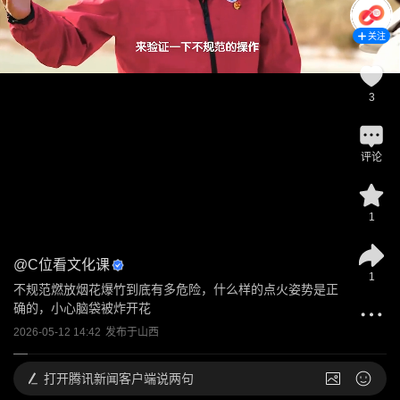
关注
3
评论
1
@
C位看文化课
1
不规范燃放烟花爆竹到底有多危险，什么样的点火姿势是正
确的，小心脑袋被炸开花
2026-05-12 14:42
发布于
山西
打开
腾讯新闻客户端说两句