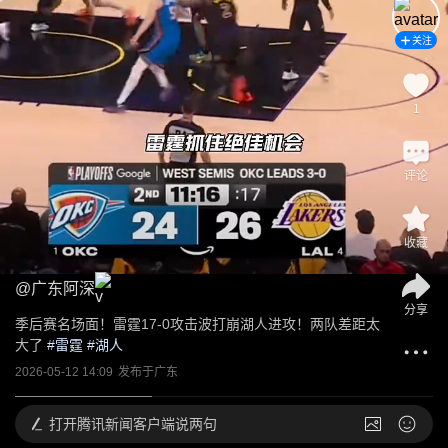
关注
1
评论
收藏
@
广东阿深
分享
季后赛名场面！雷霆17-0攻击波打崩湖人进攻！两队差距太
大了
 #
雷霆
 #
湖人
2026-05-12 14:09
发布于
广东
打开
腾讯新闻客户端说两句