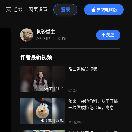
游戏
网页设置
登录
安装电脑版
内容更精彩
隽砂堂主
关注
粉丝
2415
|
关注
0
作者最新视频
脱口秀搞笑视频
57
|
01:12
07-25
淘来一袋边角料，从里面挑
一块做成梅花吊坠，寓意傲
雪寒梅梅开五福
1483
|
03:02
1评论
06-26