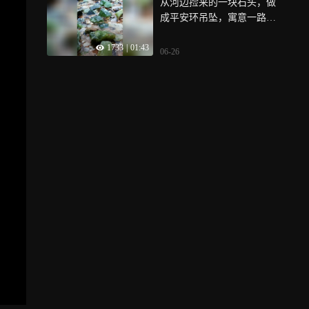
从河边捡来的一块石头，做
成平安环吊坠，寓意一路平
安
1733
|
01:43
06-26