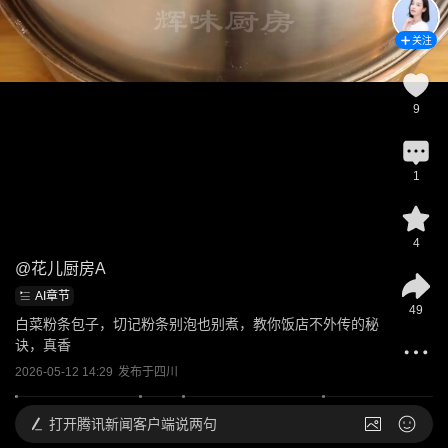
关注
9
1
4
@
花儿厨房A
AI章节
49
白菜粉条包子，切记粉条别泡也别煮，教你饭店不外传的秘
诀，真香
2026-05-12 14:29
发布于
四川
打开
腾讯新闻客户端说两句