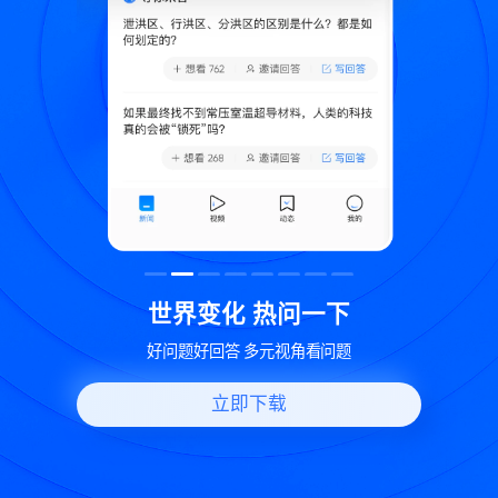
致
世界变化 热问一下
好问题好回答 多元视角看问题
立即下载