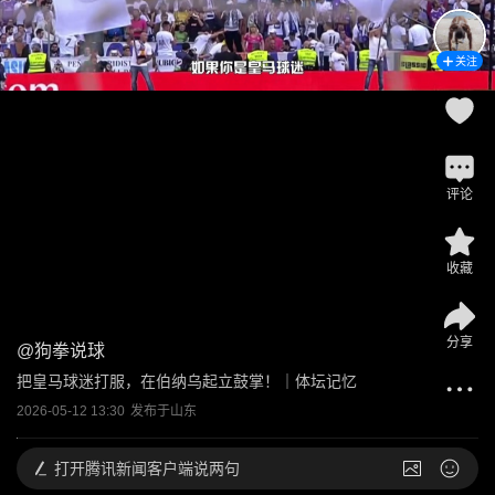
关注
评论
收藏
分享
@
狗拳说球
把皇马球迷打服，在伯纳乌起立鼓掌！｜体坛记忆
2026-05-12 13:30
发布于
山东
打开
腾讯新闻客户端说两句