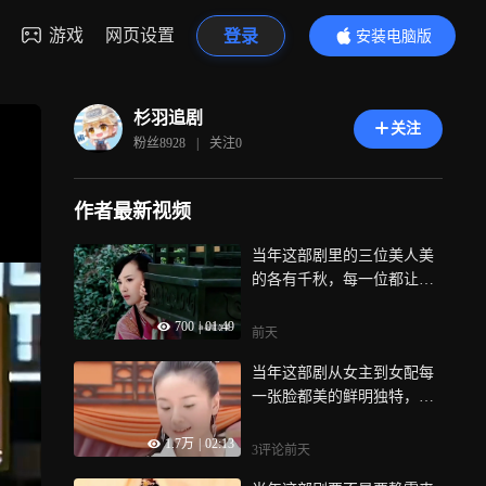
游戏
网页设置
登录
安装电脑版
内容更精彩
杉羽追剧
关注
粉丝
8928
|
关注
0
作者最新视频
当年这部剧里的三位美人美
的各有千秋，每一位都让人
很惊艳，或清冷出尘或古灵
700
|
01:49
精怪或娇俏灵动，可惜结局
前天
却不是太完美
当年这部剧从女主到女配每
一张脸都美的鲜明独特，就
连丫鬟放到其他剧里都是可
1.7万
|
02:13
以演女主的存在
3评论
前天