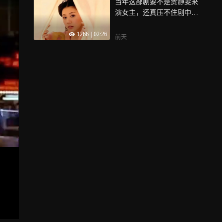
当年这部剧要不是贾静雯来
演女主，还真压不住剧中的
其他高颜值女配，毕竟神仙
1266
|
02:26
打架的年代大家都是纯靠脸
前天
硬美