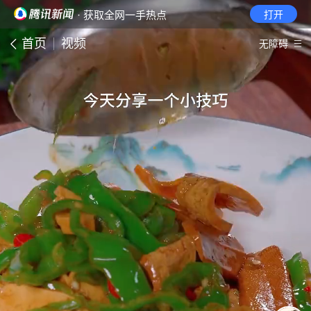
· 获取全网一手热点
打开
首页
视频
无障碍