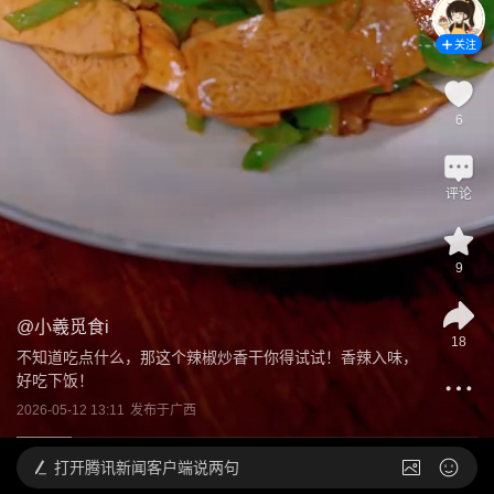
关注
6
评论
9
@
小羲觅食i
18
不知道吃点什么，那这个辣椒炒香干你得试试！香辣入味，
好吃下饭！
2026-05-12 13:11
发布于
广西
打开
腾讯新闻客户端说两句