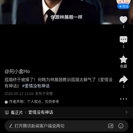
关注
1
1
收藏
@
何小盒Ho
孤烟终于被揍了！何韩为林展翘教训孤烟太解气了《爱情没
有神话》
 #
爱情没有神话
1
2026-05-12 13:04
发布于
安徽
作者声明：个人观点，仅供参考
爱情没有神话
看正片
打开
腾讯新闻客户端说两句