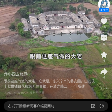
关注
16
6
4
@
小四去旅游
4
眼前这座气派的大宅，它就是广东兴宁市的磐安围，由刘氏
十七世钱昌花费16万两白银，在清光绪二十一年所建
2026-05-18 16:25
发布于
河南
打开
腾讯新闻客户端说两句