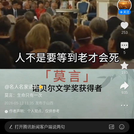
关注
253
5
193
@
名人名家语录
935
莫言：生命只有一次
2026-05-12 11:35
发布于
山西
作者声明：个人观点，仅供参考
打开
腾讯新闻客户端说两句