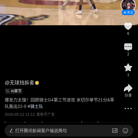
关注
6
2
1
@
无球挡拆者
AI章节
分享
爆发力太强！回顾骑士G4第三节进攻 米切尔单节21分&率
队轰出22-0
 #
骑士队
2026-05-12 11:12
发布于
广东
打开
腾讯新闻客户端说两句