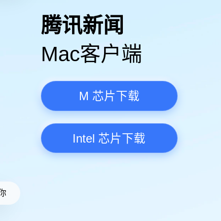
高清视频·更流畅
腾讯新
Mac客
M 芯
Intel