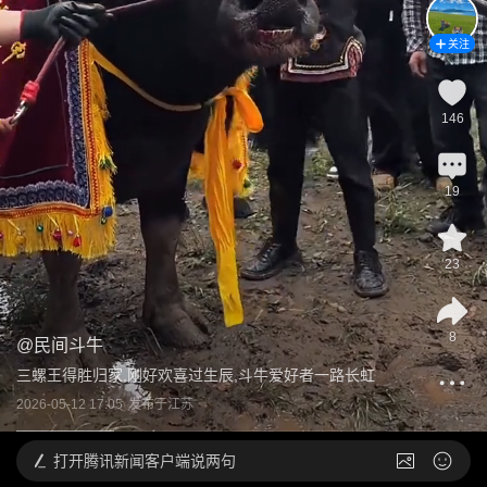
关注
146
19
23
8
@
民间斗牛
三螺王得胜归家,刚好欢喜过生辰,斗牛爱好者一路长虹
2026-05-12 17:05
发布于
江苏
打开
腾讯新闻客户端说两句