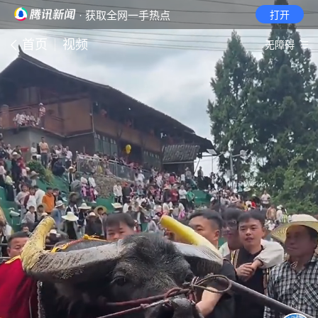
· 获取全网一手热点
打开
首页
视频
无障碍