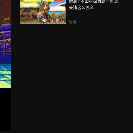
街霸2:本田拿捏街霸一哥,这
头猪这么强么
442
|
01:45
刚刚