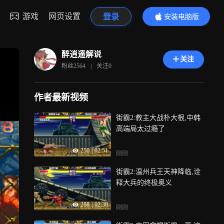
游戏
网页设置
登录
安装电脑版
内容更精彩
醉逍遥解说
关注
粉丝
2564
|
关注
0
作者最新视频
街霸2:教主大战朴大根,中韩
高端局太过瘾了
250
|
02:51
刚刚
街霸2:温州兵王天神降临,诠
释大兵的终极奥义
288
|
02:38
刚刚