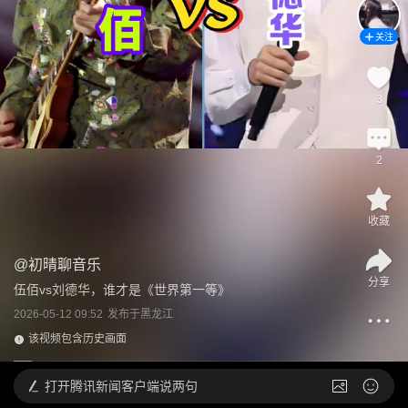
关注
3
2
收藏
@
初晴聊音乐
分享
伍佰vs刘德华，谁才是《世界第一等》
2026-05-12 09:52
发布于
黑龙江
该视频包含历史画面
打开
腾讯新闻客户端说两句