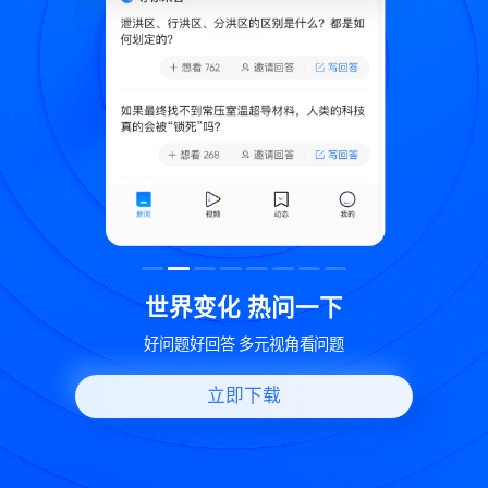
致
世界变化 热问一下
好问题好回答 多元视角看问题
立即下载