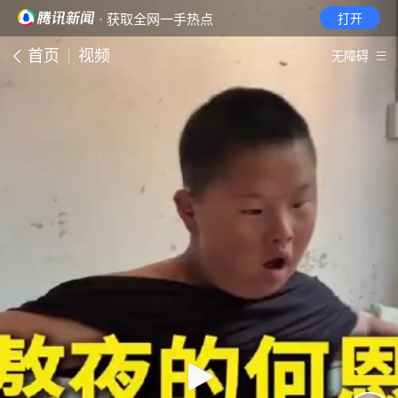
· 获取全网一手热点
打开
首页
视频
无障碍