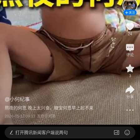
关注
24
评论
3
分享
@
小何纪事
熬夜的何恩 晚上太兴奋，糖宝何恩早上起不来
2026-05-12 09:33
发布于
河南
打开
腾讯新闻客户端说两句