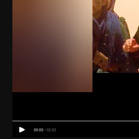
00:00
/
02:02