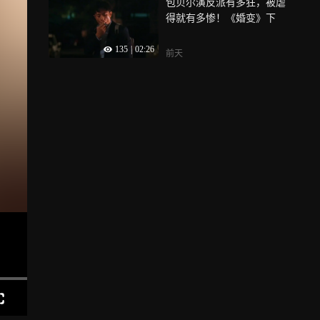
包贝尔演反派有多狂，被虐
得就有多惨！《婚变》下
135
|
02:26
前天