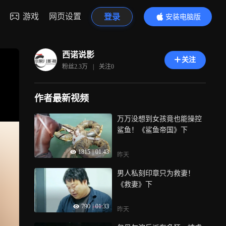
游戏
网页设置
登录
安装电脑版
内容更精彩
西诺说影
关注
粉丝
2.3万
|
关注
0
作者最新视频
万万没想到女孩竟也能操控
鲨鱼！《鲨鱼帝国》下
1815
|
01:43
昨天
男人私刻印章只为救妻！
《救妻》下
790
|
01:33
昨天