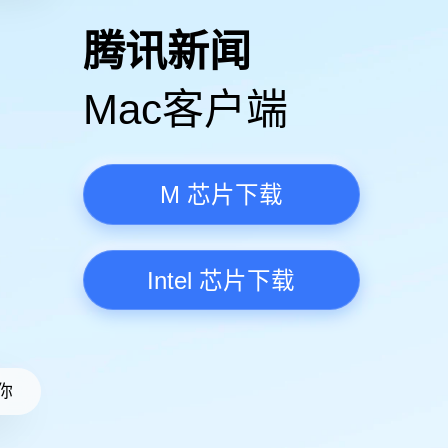
高清视频·更流畅
腾讯新
Mac客
M 芯
Intel