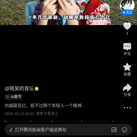
关注
1
评论
收藏
@
晓吴的音坛
分享
AI章节
内娱砸百亿，抵不过两个年轻人一个眼神
2026-05-12 06:02
发布于
黑龙江
打开
腾讯新闻客户端说两句