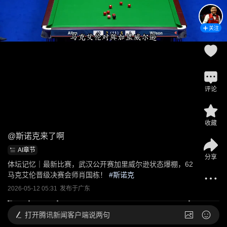
关注
评论
收藏
@
斯诺克来了啊
AI章节
分享
体坛记忆｜最新比赛，武汉公开赛加里威尔逊状态爆棚，62
马克艾伦晋级决赛会师肖国栋！
 #
斯诺克
2026-05-12 05:31
发布于
广东
打开
腾讯新闻客户端说两句