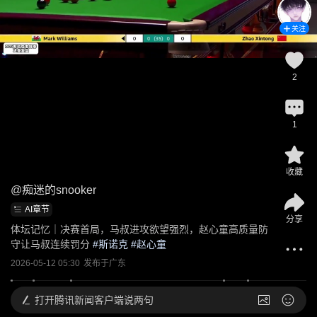
关注
2
1
收藏
@
痴迷的snooker
AI章节
分享
体坛记忆｜决赛首局，马叔进攻欲望强烈，赵心童高质量防
守让马叔连续罚分
 #
斯诺克
 #
赵心童
2026-05-12 05:30
发布于
广东
打开
腾讯新闻客户端说两句