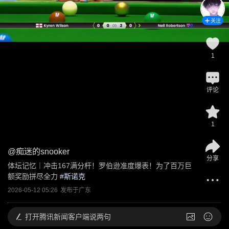
关注
1
评论
1
@
痴迷的snooker
分享
体坛记忆｜冲击167满分杆！罗伯逊准度爆表！为了百万巨
额奖励拼尽全力
 #
斯诺克
2026-05-12 05:26
发布于
广东
打开
腾讯新闻客户端说两句