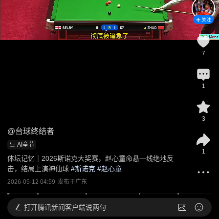
关注
7
1
3
@
台球终结者
AI章节
1
体坛记忆｜2026斯诺克大奖赛，赵心童命悬一线绝地反
击，结局上演神仙球
 #
斯诺克
 #
赵心童
2026-05-12 04:59
发布于
广东
打开
腾讯新闻客户端说两句