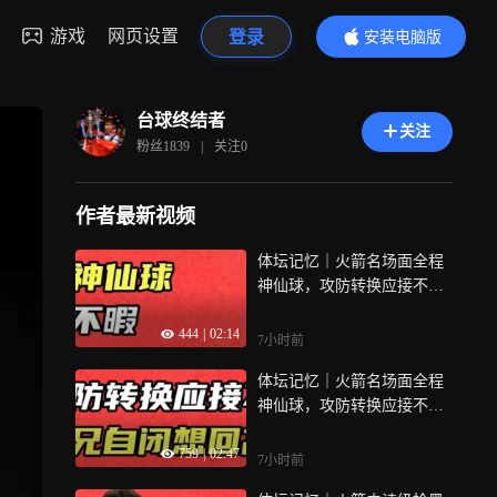
游戏
网页设置
登录
安装电脑版
内容更精彩
台球终结者
关注
粉丝
1839
|
关注
0
作者最新视频
体坛记忆｜火箭名场面全程
神仙球，攻防转换应接不
暇，二师兄自闭想回高老庄
444
|
02:14
7小时前
体坛记忆｜火箭名场面全程
神仙球，攻防转换应接不
暇，二师兄自闭想回高老庄
759
|
02:47
7小时前