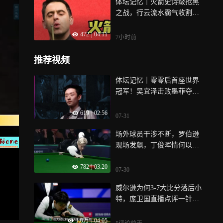
体坛记忆｜火箭史诗级抢黑
之战，行云流水霸气收割，
塞大师被彻底打懵
472
|
04:11
7小时前
推荐视频
体坛记忆｜零零后首座世界
冠军！吴宜泽击败墨菲夺
冠，决胜局上演绝境逆袭
619
|
02:56
07-31
场外球员干涉不断，罗伯逊
现场发飙，丁俊晖情何以
堪！｜体坛记忆
782
|
03:20
07-30
威尔逊为何3-7大比分落后小
特，庞卫国直播点评一针见
血，赵心童成最大冤种
1.0万
|
04:05