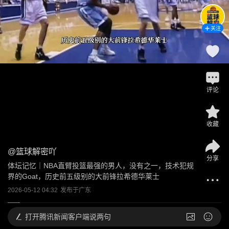
关注
评论
收藏
@
篮球解密吖
分享
体坛记忆｜NBA直臂投篮最强的男人，没有之一，技术犯规
界的Goat，历史前五级别的大前锋拉希德华莱士
2026-05-12 04:32
发布于
广东
打开
腾讯新闻客户端说两句