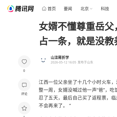
首页
要闻
北京
科技
女婿不懂尊重岳父
占一条，就是没教
山洼蒋折学
2026-05-12 16:05
发布于
山东
0
江西一位父亲坐了十几个小时火车，
整一周，女婿没喊过他一声“爸”，吃
评论
忍了五天，最后自己买了返程票，临
不会再来了。 ”