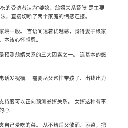
5%的受访者认为“婆媳、翁婿关系紧张”是主要
做法，直接切断了两个家庭的情感连接。
家境一般。 言语间透着优越感，觉得妻子娘家
妇，本该心怀感恩。
是预测翁婿关系的三大因素之一。 连基本的感
电话发祝福。 需要岳父帮忙带孩子、出钱出力
支持度可以正向预测翁婿关系。 女婿这种有事
的心。
夹自己爱吃的菜。 从不给岳父敬酒、添菜，把