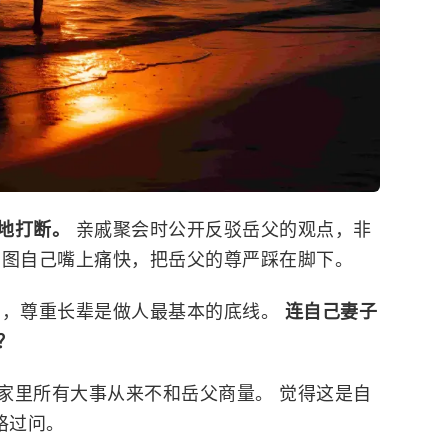
烦地打断。
亲戚聚会时公开反驳岳父的观点，非
只图自己嘴上痛快，把岳父的尊严踩在脚下。
了，尊重长辈是做人最基本的底线。
连自己妻子
？
家里所有大事从来不和岳父商量。 觉得这是自
格过问。