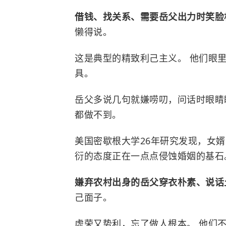
借钱、找关系、需要岳父出力时笑
懒得说。
这是典型的精致利己主义。 他们眼
具。
岳父多说几句就嫌唠叨，问话时眼睛
都做不到。
美国密歇根大学26年研究发现，女婿
衍的态度正在一点点侵蚀婚姻的基石
嫌弃农村出身的岳父穿衣朴素、说
己面子。
虚荣又势利，忘了做人根本。 他们