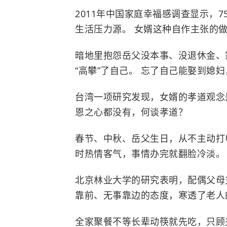
2011年中国家庭幸福感调查显示，7
生活压力源。 女婿这种自作主张的
暗地里抱怨岳父没本事、没退休金、
“高攀”了自己。 忘了自己能娶到媳
台湾一项研究发现，女婿的孝道观念
恩之心都没有，何谈孝道？
春节、中秋、岳父生日，从不主动打
时热情客气，事情办完就翻脸冷淡。
北京林业大学
的研究表明，配偶父母
靠前、无事靠边的态度，寒透了老人
全家聚餐不等长辈动筷就先吃，只顾