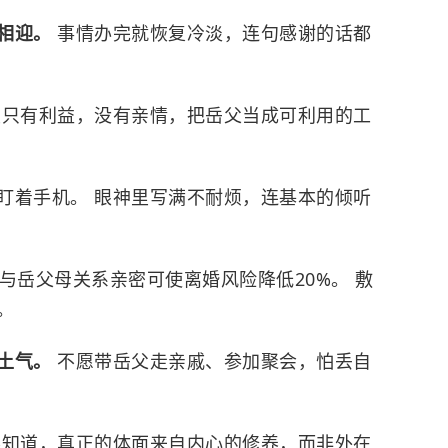
脸相迎。
事情办完就恢复冷淡，连句感谢的话都
里只有利益，没有亲情，把岳父当成可利用的工
盯着手机。 眼神里写满不耐烦，连基本的倾听
与岳父母关系亲密可使离婚风险降低20%。 敷
。
话土气。
不愿带岳父走亲戚、参加聚会，怕丢自
不知道，真正的体面来自内心的修养，而非外在