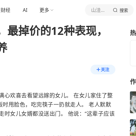
财经
AI
更多
山洼蒋折学
搜索
，最掉价的12种表现，
热
养
关注
作
满心欢喜去看望远嫁的女儿。 在女儿家住了整
饭时甩脸色，吃完筷子一扔就走人。 老人默默
走时女儿女婿都没送出门。 他说：“这辈子应该