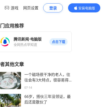
游戏
网页设置
登录
安装电脑版
内容更精彩
门应用推荐
腾讯新闻·电脑版
点击下载
全网热点早知道
者其他文章
一个磁场很干净的老人，往
往会有3大特点，很容易得
到儿女善待
07-14
66岁，搭伙三年没领证，最
后还是散伙了