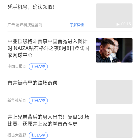
凭手机号，确认领取！
00:15
广告
易泽科技运营商
了解详情
中亚顶级格斗赛事中国首秀进入倒计
时 NAIZA钻石格斗之夜8月8日登陆国
家网球中心
中国日报网
打开APP
市井街巷里的跤场奇遇
新华社新闻
打开APP
井上兄弟背后的男人出书！复盘18 场
比赛，还原井上家的拳击奋斗史
搏击大视野
打开APP