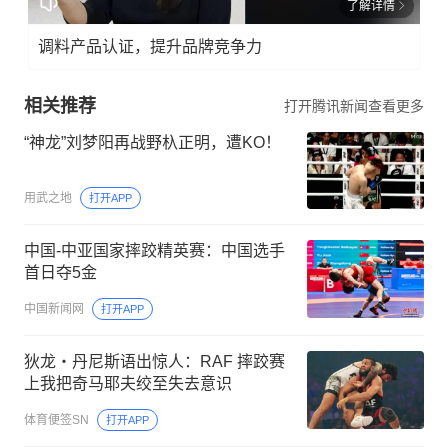
了解详情
调料产品认证，提升品牌竞争力
相关推荐
打开腾讯新闻查看更多
“神龙”刘梦阳再战野杁正明，遭KO！
用武之地
打开APP
中国-中亚国家摔跤精英赛：中国选手
首日夺5金
中国新闻网
打开APP
狄龙・丹尼斯语出惊人：RAF 摔跤赛
上我把奇马耶夫绞至失去意识
体育便签SN
打开APP