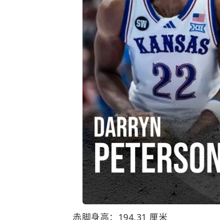
赤脚身高：194.31 厘米