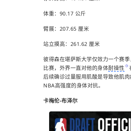
体重：90.17 公斤
臂展：207.65 厘米
站立摸高：261.62 厘米
彼得森在
堪萨斯大学
仅效力一个赛季
比赛，外界一直对他的身体
耐操性
后续确诊过量服用肌酸是导致他肌肉
NBA高强度的身体对抗。
卡梅伦-布泽尔