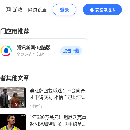
游戏
网页设置
登录
安装电脑版
内容更精彩
门应用推荐
腾讯新闻·电脑版
点击下载
全网热点早知道
者其他文章
迪班萨回复球迷：不会向奇
才申请交易 相信自己比亚历
山大更强
01:10
4小时前
1年330万美元！朗尼沃克重
返NBA加盟掘金 联手约基奇