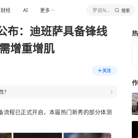
财经
AI
更多
罗说NBA
搜索
公布：迪班萨具备锋线
热
还需增重增肌
关注
作
性？
筹备流程已正式开启，本届热门新秀的部分体测