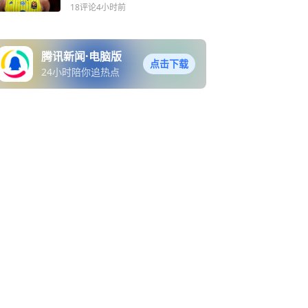
冲冠
18评论
4小时前
腾讯新闻·电脑版
点击下载
24小时陪你追热点