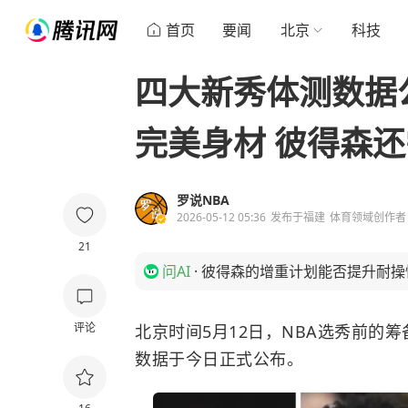
首页
要闻
北京
科技
四大新秀体测数据
完美身材 彼得森
罗说NBA
2026-05-12 05:36
发布于
福建
体育领域创作者
21
问AI
·
彼得森的增重计划能否提升耐操
评论
北京时间5月12日，NBA选秀前的
数据于今日正式公布。