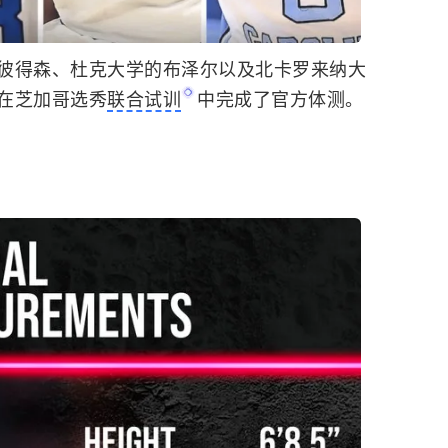
彼得森、杜克大学的布泽尔以及北卡罗来纳大
在芝加哥选秀
联合试训
中完成了官方体测。