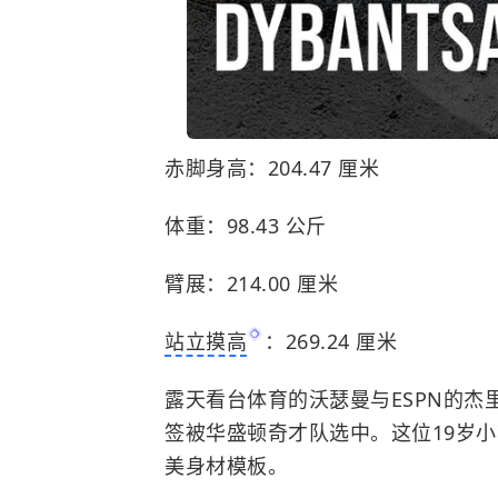
赤脚身高：204.47 厘米
体重：98.43 公斤
臂展：214.00 厘米
站立摸高
：269.24 厘米
露天看台体育的沃瑟曼与ESPN的杰
签被
华盛顿奇才队
选中。这位19岁
美身材模板。