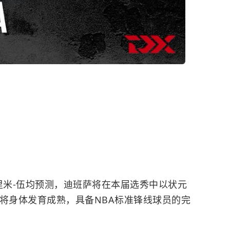
里米-伍均预测，迪班萨将在本届选秀中以状元
小将身体发育成熟，具备
NBA
标准锋线球员的完