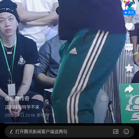
关注
1
评论
收藏
分享
@
街舞传奇
这风格独特学不来
2026-05-11 23:49
发布于
广东
打开
腾讯新闻客户端说两句