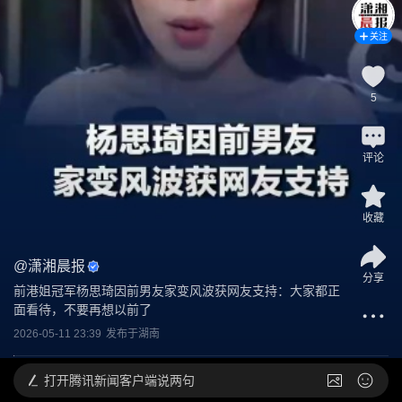
关注
5
评论
收藏
@
潇湘晨报
分享
前港姐冠军杨思琦因前男友家变风波获网友支持：大家都正
面看待，不要再想以前了
2026-05-11 23:39
发布于
湖南
打开
腾讯新闻客户端说两句