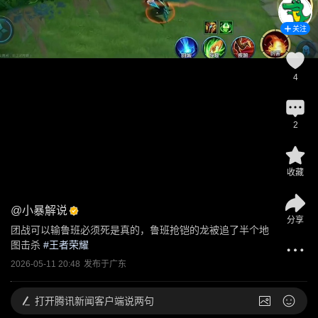
关注
4
2
收藏
@
小暴解说
分享
团战可以输鲁班必须死是真的，鲁班抢铠的龙被追了半个地
图击杀
 #
王者荣耀
2026-05-11 20:48
发布于
广东
打开
腾讯新闻客户端说两句