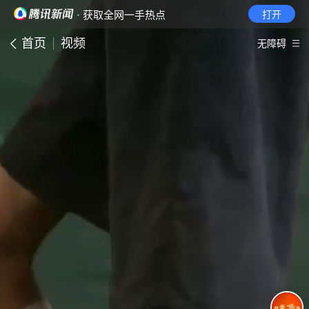
· 获取全网一手热点
打开
首页
视频
无障碍