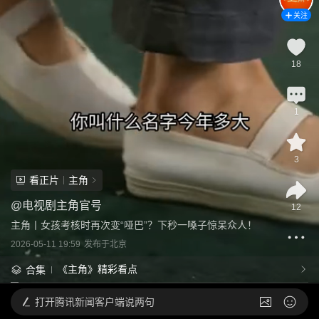
关注
18
1
3
看正片
主角
@
电视剧主角官号
12
主角丨女孩考核时再次变“哑巴”？下秒一嗓子惊呆众人！
2026-05-11 19:59
发布于
北京
《主角》精彩看点
合集
打开
腾讯新闻客户端说两句