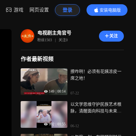
游戏
网页设置
登录
安装电脑版
内容更精彩
电视剧主角官号
关注
粉丝
1503
|
关注
0
作者最新视频
撩咋咧！必须有花姨凉皮一
席之地！
149
|
00:14
07-22
以文学思维守护民族艺术根
脉，清醒面向科技与未来的
对话
992
|
01:55
06-12