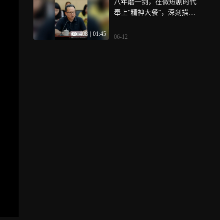
八年磨一剑，在微短剧时代
奉上“精神大餐”，深刻描摹
社会变迁中的人间万象
408
|
01:45
06-12