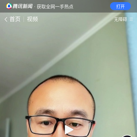
· 获取全网一手热点
打开
首页
视频
无障碍