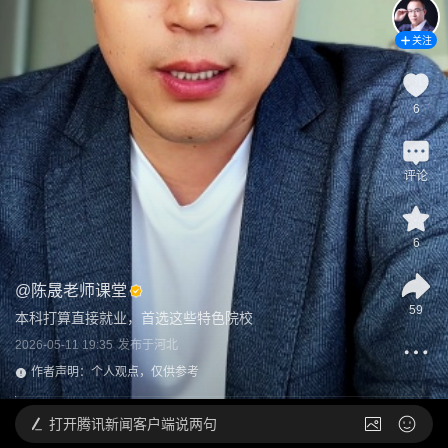
关注
6
评论
6
@
陈晟老师课堂
59
本科打算直接就业，首选这些特色院校
2026-05-11 19:35
发布于
河北
作者声明：个人观点，仅供参考
打开
腾讯新闻客户端说两句