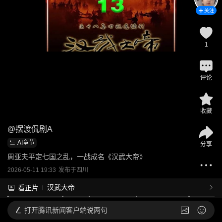
关注
1
评论
收藏
@
摆渡侃剧A
AI章节
分享
周亚夫平定七国之乱，一战成名《汉武大帝》
2026-05-11 19:33
发布于
四川
汉武大帝
看正片
打开
腾讯新闻客户端说两句