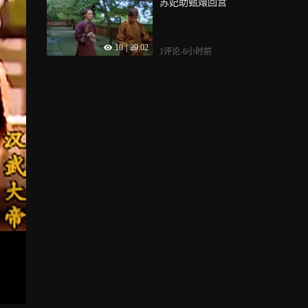
苏妃助甄嬛回宫
10
|
29:02
1评论
-6小时前