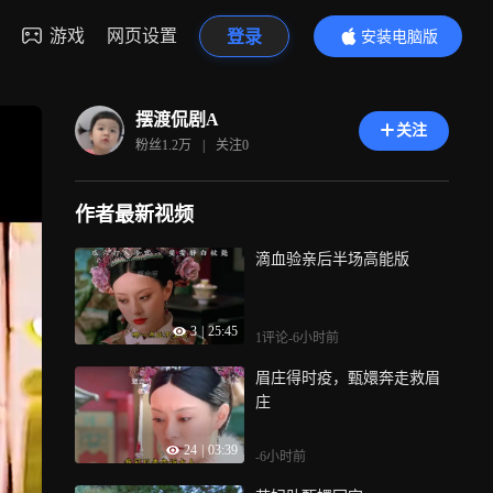
游戏
网页设置
登录
安装电脑版
内容更精彩
摆渡侃剧A
关注
粉丝
1.2万
|
关注
0
作者最新视频
滴血验亲后半场高能版
3
|
25:45
1评论
-6小时前
眉庄得时疫，甄嬛奔走救眉
庄
24
|
03:39
-6小时前