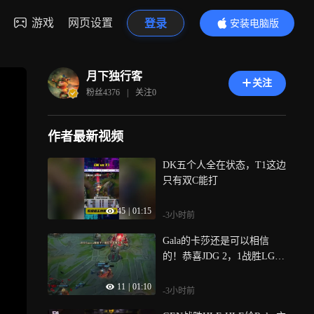
游戏
网页设置
登录
安装电脑版
内容更精彩
月下独行客
关注
粉丝
4376
|
关注
0
作者最新视频
DK五个人全在状态，T1这边
只有双C能打
45
|
01:15
-3小时前
Gala的卡莎还是可以相信
的！恭喜JDG 2，1战胜LG
D！
11
|
01:10
-3小时前