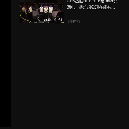
GEN战胜HLE HLE给Ruler充
满电，很难想象现在能有被
Ruler打出差距的下路
64
|
01:51
-3小时前