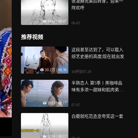
张凌赫完美后转身，迎来一
阵欢呼
6448
|
00:47
06-05
推荐视频
这段甚至达到了，可以载入
综艺史册的高度|现在就出发
10.2万
|
00:30
16评论
07-29
半熟恋人 第5季丨黑咖啡品
味有多浓～甜妹和肌肉弟唱
起邓超经典曲目
1025
|
00:17
07-07
白鹿就吃范丞丞夸奖这一套
3104
|
00:17