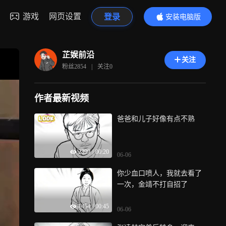
游戏
网页设置
登录
安装电脑版
内容更精彩
芷娱前沿
关注
粉丝
2854
|
关注
0
作者最新视频
爸爸和儿子好像有点不熟
2399
|
00:20
06-06
你少血口喷人，我就去看了
一次，金靖不打自招了
1454
|
00:45
06-06