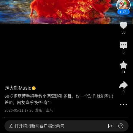
关注
58
6
11
@
大熊Music
9
68岁杨丽萍手把手教小酒窝跳孔雀舞，仅一个动作就能看出
差距，网友直呼“好神奇”！
2026-05-11 17:26
发布于
山东
打开
腾讯新闻客户端说两句