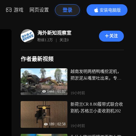
游戏
网页设置
登录
安装电脑版
内容更精彩
海外新知观察室
关注
粉丝
1.2万
|
关注
0
作者最新视频
越南发明两栖鸭嘴挖泥机，
把淤泥从嘴里吐出来，专用
于河道清淤
1444
|
01:02
19小时前
新荷兰CR 8.80履带式联合收
割机-苏格兰小麦收割机202
189
|
02:58
19小时前