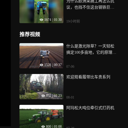
为什么欧洲采摘工再怎么抗
议，也挡不住这台钢铁巨兽
开进葡萄园？
1674
|
01:30
19小时前
推荐视频
什么是激光除草？一天轻松
搞定100多亩地，它的原理是
怎样的
1528
|
00:37
07-06
欢迎观看履带比车贵系列
932
|
01:23
08-01
阿玛松大吨位牵引式打药机
800
|
01:08