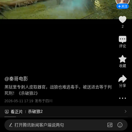
关注
2
评论
收藏
@
秦哥电影
分享
黑狱里专剥人皮取器官，战狼也难逃毒手，被送进去等于判
死刑！《杀破狼2》
2026-05-11 17:19
发布于
四川
杀破狼2
看正片
打开
腾讯新闻客户端说两句